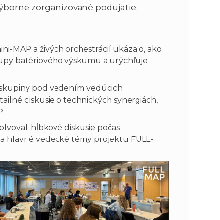
výborne zorganizované podujatie.
ini-MAP a živých orchestrácií ukázalo, ako
tupy batériového výskumu a urýchľuje
é skupiny pod vedením vedúcich
ailné diskusie o technických synergiách,
P.
olvovali hĺbkové diskusie počas
na hlavné vedecké témy projektu FULL-