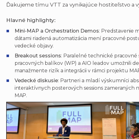
Ďakujeme tímu VTT za vynikajúce hostiteľstvo a 
Hlavné highlighty:
Mini-MAP a Orchestration Demos
: Predstavenie m
dátami riadená automatizácia mení pracovné pos
vedecké objavy.
Breakout sessions
: Paralelné technické pracovn
pracovných balíkov (WP) a AIO leadov umožnili det
manažmente rizík a integrácii v rámci projektu MA
Vedecké diskusie
: Partneri a mladí výskumníci abs
interaktívnych posterových sessions zameraných 
MAP.