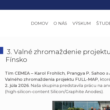
DOMOV
O NÁS
VÝSKUM
ŠTUD
3. Valné zhromaždenie projekt
Fínsko
Tím CEMEA – Karol Frohlich
,
Prangya
P. Sahoo
a
Valného zhromaždenia projektu FULL-MAP
, kto
2. júla 2026
. Naša skupina predstavila prácu na
(high-silicon-content Silicon/Graphite Anodes).