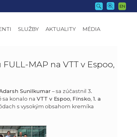
EN
ENTI
SLUŽBY
AKTUALITY
MÉDIA
u FULL-MAP na VTT v Espoo,
Adarsh Sunilkumar
– sa zúčastnil 3
.
ré sa konalo na
VTT v Espoo, Fínsko, 1. a
 anódach s vysokým obsahom kremíka