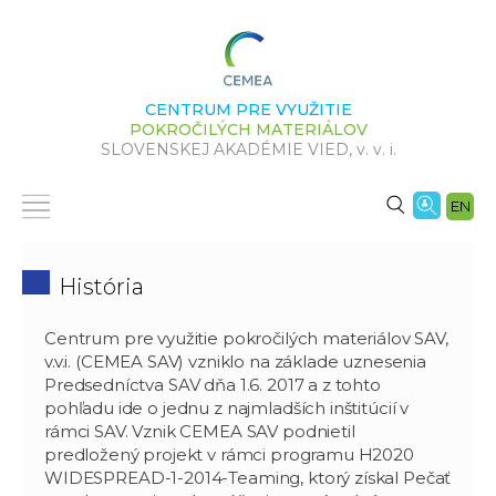
CENTRUM PRE VYUŽITIE
POKROČILÝCH MATERIÁLOV
SLOVENSKEJ AKADÉMIE VIED,
v. v. i.
EN
História
Centrum pre využitie pokročilých materiálov SAV,
v.v.i. (CEMEA SAV) vzniklo na základe uznesenia
Predsedníctva SAV dňa 1.6. 2017 a z tohto
pohľadu ide o jednu z najmladších inštitúcií v
rámci SAV. Vznik CEMEA SAV podnietil
predložený projekt v rámci programu H2020
WIDESPREAD-1-2014-Teaming, ktorý získal Pečať