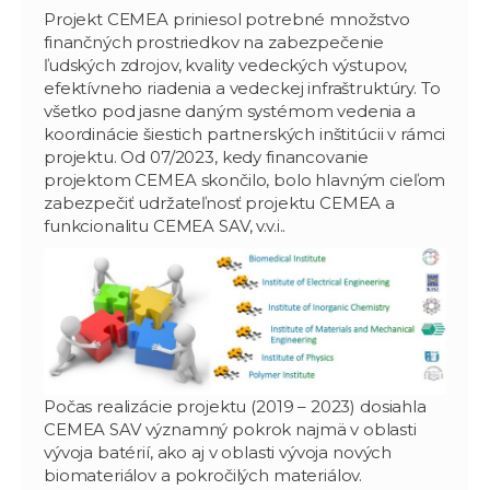
Projekt CEMEA priniesol potrebné množstvo
finančných prostriedkov na zabezpečenie
ľudských zdrojov, kvality vedeckých výstupov,
efektívneho riadenia a vedeckej infraštruktúry. To
všetko pod jasne daným systémom vedenia a
koordinácie šiestich partnerských inštitúcii v rámci
projektu. Od 07/2023, kedy financovanie
projektom CEMEA skončilo, bolo hlavným cieľom
zabezpečiť udržateľnosť projektu CEMEA a
funkcionalitu CEMEA SAV, v.v.i..
Počas realizácie projektu (2019 – 2023) dosiahla
CEMEA SAV významný pokrok najmä v oblasti
vývoja batérií, ako aj v oblasti vývoja nových
biomateriálov a pokročilých materiálov.