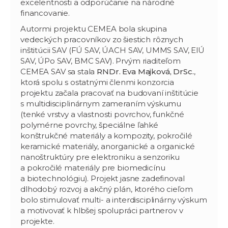
excelentnosti a odporúčanie na národné
financovanie.
Autormi projektu CEMEA bola skupina
vedeckých pracovníkov zo šiestich rôznych
inštitúcii SAV (FÚ SAV, ÚACH SAV, UMMS SAV, ElÚ
SAV, ÚPo SAV, BMC SAV). Prvým riaditeľom
CEMEA SAV sa stala
RNDr. Eva Majková, DrSc.
,
ktorá spolu s ostatnými členmi konzorcia
projektu začala pracovať na budovaní inštitúcie
s multidisciplinárnym zameraním výskumu
(tenké vrstvy a vlastnosti povrchov, funkčné
polymérne povrchy, špeciálne ľahké
konštrukčné materiály a kompozity, pokročilé
keramické materiály, anorganické a organické
nanoštruktúry pre elektroniku a senzoriku
a pokročilé materiály pre biomedicínu
a biotechnológiu). Projekt jasne zadefinoval
dlhodobý rozvoj a akčný plán, ktorého cieľom
bolo stimulovať multi- a interdisciplinárny výskum
a motivovať k hlbšej spolupráci partnerov v
projekte.