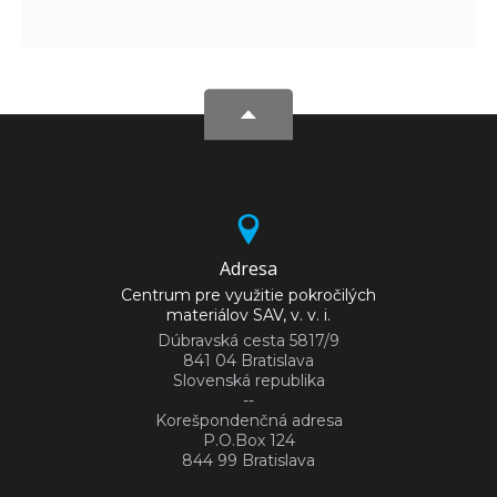
Adresa
Centrum pre využitie pokročilých
materiálov SAV, v. v. i.
Dúbravská cesta 5817/9
841 04 Bratislava
Slovenská republika
--
Korešpondenčná adresa
P.O.Box 124
844 99 Bratislava