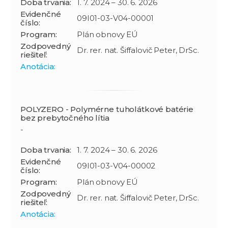
Doba trvania:
1. 7. 2024 – 30. 6. 2026
Evidenčné
09I01-03-V04-00001
číslo:
Program:
Plán obnovy EÚ
Zodpovedný
Dr. rer. nat. Šiffalovič Peter, DrSc.
riešiteľ:
Anotácia:
POLYZERO - Polymérne tuholátkové batérie
bez prebytočného lítia
-
Doba trvania:
1. 7. 2024 – 30. 6. 2026
Evidenčné
09I01-03-V04-00002
číslo:
Program:
Plán obnovy EÚ
Zodpovedný
Dr. rer. nat. Šiffalovič Peter, DrSc.
riešiteľ:
Anotácia: