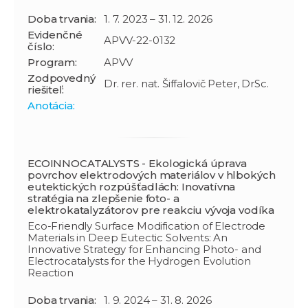
Doba trvania:
1. 7. 2023 – 31. 12. 2026
Evidenčné
APVV-22-0132
číslo:
Program:
APVV
Zodpovedný
Dr. rer. nat. Šiffalovič Peter, DrSc.
riešiteľ:
Anotácia:
ECOINNOCATALYSTS - Ekologická úprava
povrchov elektrodových materiálov v hlbokých
eutektických rozpúšťadlách: Inovatívna
stratégia na zlepšenie foto- a
elektrokatalyzátorov pre reakciu vývoja vodíka
Eco-Friendly Surface Modification of Electrode
Materials in Deep Eutectic Solvents: An
Innovative Strategy for Enhancing Photo- and
Electrocatalysts for the Hydrogen Evolution
Reaction
Doba trvania:
1. 9. 2024 – 31. 8. 2026