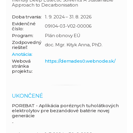
Approach to Decarbonisation
Doba trvania:
1. 9. 2024 – 31. 8. 2026
Evidenčné
09I04-03-V02-00006
číslo:
Program:
Plán obnovy EÚ
Zodpovedný
doc. Mgr. Kityk Anna, PhD.
riešiteľ:
Anotácia:
Webová
https://demades0.webnode.sk/
stránka
projektu:
UKONČENÉ
POREBAT - Aplikácia poréznych tuholátkových
elektrolytov pre bezanódové batérie novej
generácie
-