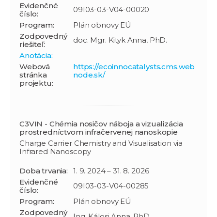
Evidenčné
09I03-03-V04-00020
číslo:
Program:
Plán obnovy EÚ
Zodpovedný
doc. Mgr. Kityk Anna, PhD.
riešiteľ:
Anotácia:
Webová
https://ecoinnocatalysts.cms.web
stránka
node.sk/
projektu:
C3VIN - Chémia nosičov náboja a vizualizácia
prostredníctvom infračervenej nanoskopie
Charge Carrier Chemistry and Visualisation via
Infrared Nanoscopy
Doba trvania:
1. 9. 2024 – 31. 8. 2026
Evidenčné
09I03-03-V04-00285
číslo:
Program:
Plán obnovy EÚ
Zodpovedný
Ing. Kálosi Anna, PhD.