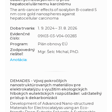
hepatocelulárnemu karcinómu
The anti-cancer effects of isosilybin B-coated 5
nm core gold nanospheres against
hepatocellular carcinoma
Doba trvania:
1. 9. 2024 – 31. 8. 2026
Evidenčné
09I03-03-V04-00283
číslo:
Program:
Plán obnovy EÚ
Zodpovedný
Mgr. Šelc Michal, PhD.
riešiteľ:
Anotácia:
DEMADES - Vývoj pokročilých
nanostruktúrovaných materiálov pre
elektrokatalýzu s využitím ekologických
hlbokých eutektických rozpúšťadiel: udržateľný
prístup k dekarbonizácii
Development of Advanced Nano-structured
Materials for Electrocatalysis using an Eco-
friendly Deep Eutectic Solvents: A Sustainable