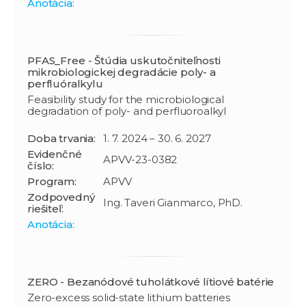
Anotácia:
PFAS_Free - Štúdia uskutočniteľnosti
mikrobiologickej degradácie poly- a
perfluóralkylu
Feasibility study for the microbiological
degradation of poly- and perfluoroalkyl
Doba trvania:
1. 7. 2024 – 30. 6. 2027
Evidenčné
APVV-23-0382
číslo:
Program:
APVV
Zodpovedný
Ing. Taveri Gianmarco, PhD.
riešiteľ:
Anotácia:
ZERO - Bezanódové tuholátkové lítiové batérie
Zero-excess solid-state lithium batteries