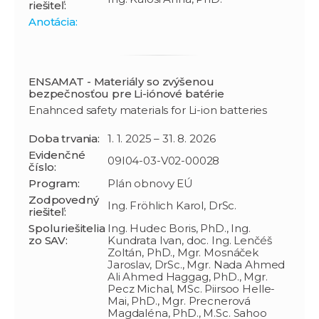
riešiteľ:
Anotácia:
ENSAMAT - Materiály so zvýšenou
bezpečnosťou pre Li-iónové batérie
Enahnced safety materials for Li-ion batteries
Doba trvania:
1. 1. 2025 – 31. 8. 2026
Evidenčné
09I04-03-V02-00028
číslo:
Program:
Plán obnovy EÚ
Zodpovedný
Ing. Fröhlich Karol, DrSc.
riešiteľ:
Spoluriešitelia
Ing. Hudec Boris, PhD., Ing.
zo SAV:
Kundrata Ivan, doc. Ing. Lenčéš
Zoltán, PhD., Mgr. Mosnáček
Jaroslav, DrSc., Mgr. Nada Ahmed
Ali Ahmed Haggag, PhD., Mgr.
Pecz Michal, MSc. Piirsoo Helle-
Mai, PhD., Mgr. Precnerová
Magdaléna, PhD., M.Sc. Sahoo