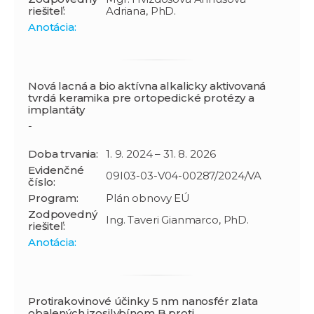
riešiteľ:
Adriana, PhD.
Anotácia:
Nová lacná a bio aktívna alkalicky aktivovaná
tvrdá keramika pre ortopedické protézy a
implantáty
-
Doba trvania:
1. 9. 2024 – 31. 8. 2026
Evidenčné
09I03-03-V04-00287/2024/VA
číslo:
Program:
Plán obnovy EÚ
Zodpovedný
Ing. Taveri Gianmarco, PhD.
riešiteľ:
Anotácia:
Protirakovinové účinky 5 nm nanosfér zlata
obalených izosilybínom B proti