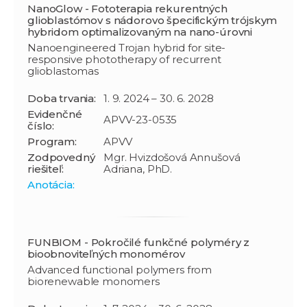
NanoGlow - Fototerapia rekurentných
glioblastómov s nádorovo špecifickým trójskym
hybridom optimalizovaným na nano-úrovni
Nanoengineered Trojan hybrid for site-
responsive phototherapy of recurrent
glioblastomas
Doba trvania:
1. 9. 2024 – 30. 6. 2028
Evidenčné
APVV-23-0535
číslo:
Program:
APVV
Zodpovedný
Mgr. Hvizdošová Annušová
riešiteľ:
Adriana, PhD.
Anotácia:
FUNBIOM - Pokročilé funkčné polyméry z
bioobnoviteľných monomérov
Advanced functional polymers from
biorenewable monomers