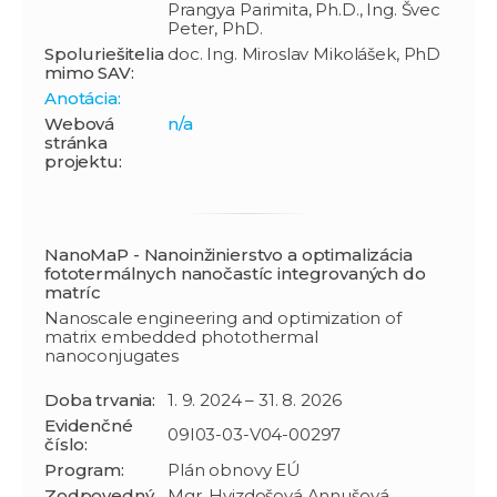
Prangya Parimita, Ph.D., Ing. Švec
Peter, PhD.
Spoluriešitelia
doc. Ing. Miroslav Mikolášek, PhD
mimo SAV:
Anotácia:
Webová
n/a
stránka
projektu:
NanoMaP - Nanoinžinierstvo a optimalizácia
fototermálnych nanočastíc integrovaných do
matríc
Nanoscale engineering and optimization of
matrix embedded photothermal
nanoconjugates
Doba trvania:
1. 9. 2024 – 31. 8. 2026
Evidenčné
09I03-03-V04-00297
číslo:
Program:
Plán obnovy EÚ
Zodpovedný
Mgr. Hvizdošová Annušová