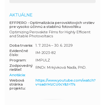
AKTUÁLNE
EFFPERO - Optimalizácia perovskitových vrstiev
pre vysoko účinnú a stabilnú fotovoltiku
Optimizing Perovskite Films for Highly Efficient
and Stable Photovoltaics
Doba trvania:
1. 7. 2024 – 30. 6. 2029
Evidenčné
IM-2023-82
číslo:
Program:
IMPULZ
Zodpovedný
RNDr. Mrkývková Naďa, PhD.
riešiteľ:
Anotácia:
Webová
https://www.youtube.com/watch?
stránka
v=sadrMzCU0cY&t=17s
projektu: