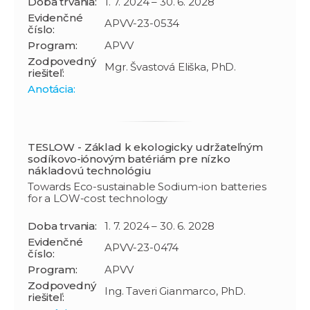
Doba trvania:
1. 7. 2024 – 30. 6. 2028
Evidenčné
APVV-23-0534
číslo:
Program:
APVV
Zodpovedný
Mgr. Švastová Eliška, PhD.
riešiteľ:
Anotácia:
TESLOW - Základ k ekologicky udržateľným
sodíkovo-iónovým batériám pre nízko
nákladovú technológiu
Towards Eco-sustainable Sodium-ion batteries
for a LOW-cost technology
Doba trvania:
1. 7. 2024 – 30. 6. 2028
Evidenčné
APVV-23-0474
číslo:
Program:
APVV
Zodpovedný
Ing. Taveri Gianmarco, PhD.
riešiteľ: