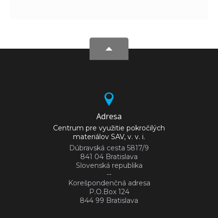
Adresa
Centrum pre využitie pokročilých
materiálov SAV, v. v. i.
Dúbravská cesta 5817/9
841 04 Bratislava
Slovenská republika
--
Korešpondenčná adresa
P.O.Box 124
844 99 Bratislava