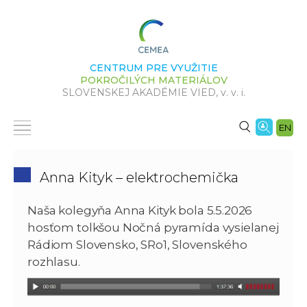
CENTRUM PRE VYUŽITIE
POKROČILÝCH MATERIÁLOV
SLOVENSKEJ AKADÉMIE VIED,
v. v. i.
EN
Anna Kityk – elektrochemička
Naša kolegyňa Anna Kityk bola 5.5.2026
hosťom tolkšou Nočná pyramída vysielanej
Rádiom Slovensko, SRo1, Slovenského
rozhlasu.