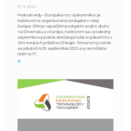
27. 9. 2023
Festival vedy – Európska noc výskumníkov je
každoročne organizované podujatie v celej
Európe. ERN je najväčším podujatím svojho druhu
na Slovensku a v Európe, na ktorom sa v posledný
septembrový piatok stretávajú ľudia a výskumníci v
300 mestách približne 25 krajín. Tohtoročný ročník
sa uskutoční 29. septembra 2023 a vy sa môžete
tešiť na 17….
»