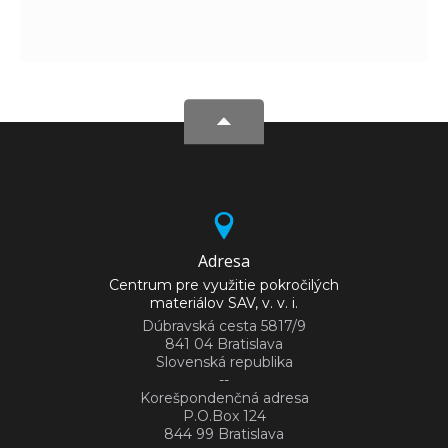
Adresa
Centrum pre využitie pokročilých
materiálov SAV, v. v. i.
Dúbravská cesta 5817/9
841 04 Bratislava
Slovenská republika
--
Korešpondenčná adresa
P.O.Box 124
844 99 Bratislava