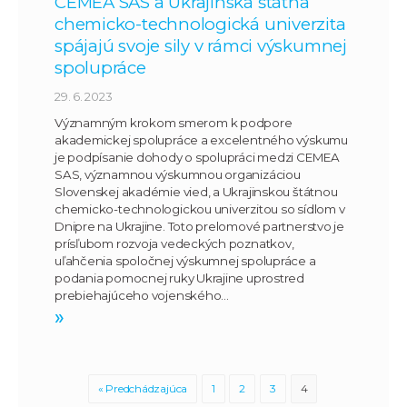
CEMEA SAS a Ukrajinská štátna
chemicko-technologická univerzita
spájajú svoje sily v rámci výskumnej
spolupráce
29. 6. 2023
Významným krokom smerom k podpore
akademickej spolupráce a excelentného výskumu
je podpísanie dohody o spolupráci medzi CEMEA
SAS, významnou výskumnou organizáciou
Slovenskej akadémie vied, a Ukrajinskou štátnou
chemicko-technologickou univerzitou so sídlom v
Dnipre na Ukrajine. Toto prelomové partnerstvo je
prísľubom rozvoja vedeckých poznatkov,
uľahčenia spoločnej výskumnej spolupráce a
podania pomocnej ruky Ukrajine uprostred
prebiehajúceho vojenského…
»
« Predchádzajúca
1
2
3
4