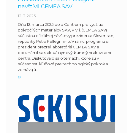
navštívil CEMEA SAV
12. 3. 2025
Dňa 12. marca 2025 bolo Centrum pre využitie
pokročilých materiálov SAV, v. v. i. (CEMEA SAV)
súčasťou oficiálnej návštevy prezidenta Slovenskej
republiky Petra Pellegriniho. V rámci programu si
prezident prezrel laboratóriá CEMEA SAV a
oboznámil sa s aktuálnymi výskumnými aktivitami
centra. Diskutovalo sa o témach, ktoré sú v
súčasnosti kľúčové pre technologický pokrok a
zohrávajú…
»