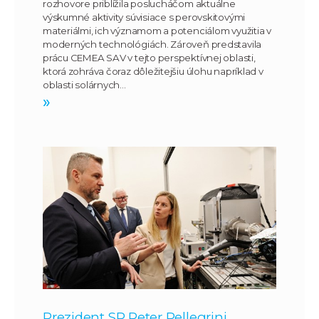
rozhovore priblížila poslucháčom aktuálne
výskumné aktivity súvisiace s perovskitovými
materiálmi, ich významom a potenciálom využitia v
moderných technológiách. Zároveň predstavila
prácu CEMEA SAV v tejto perspektívnej oblasti,
ktorá zohráva čoraz dôležitejšiu úlohu napríklad v
oblasti solárnych…
»
Prezident SR Peter Pellegrini