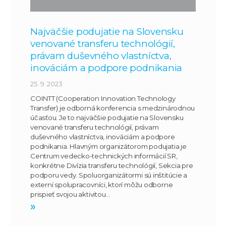
Najväčšie podujatie na Slovensku
venované transferu technológií,
právam duševného vlastníctva,
inováciám a podpore podnikania
25. 9. 2023
COINTT (Cooperation Innovation Technology
Transfer) je odborná konferencia s medzinárodnou
účasťou. Je to najväčšie podujatie na Slovensku
venované transferu technológií, právam
duševného vlastníctva, inováciám a podpore
podnikania. Hlavným organizátorom podujatia je
Centrum vedecko-technických informácií SR,
konkrétne Divízia transferu technológií, Sekcia pre
podporu vedy. Spoluorganizátormi sú inštitúcie a
externí spolupracovníci, ktorí môžu odborne
prispieť svojou aktivitou…
»