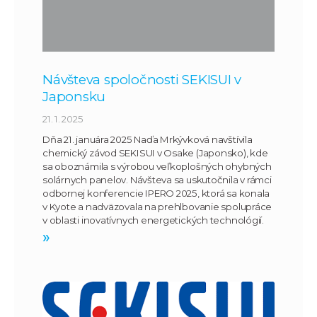
Návšteva spoločnosti SEKISUI v
Japonsku
21. 1. 2025
Dňa 21. januára 2025 Naďa Mrkývková navštívila
chemický závod SEKISUI v Osake (Japonsko), kde
sa oboznámila s výrobou veľkoplošných ohybných
solárnych panelov. Návšteva sa uskutočnila v rámci
odbornej konferencie IPERO 2025, ktorá sa konala
v Kyote a nadväzovala na prehlbovanie spolupráce
v oblasti inovatívnych energetických technológií.
»