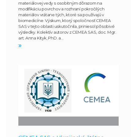
materiálovej vedy s osobitným dôrazom na
modifikáciu povrchov a rozhraní pokročilých
materiálov vrátane tých, ktoré sa používajú v
biomedicíne. Výskum, ktorý spoločnosť CEMEA
SAS v tejto oblasti uskutočnila, priniesol pôsobivé
výsledky. Kolektív autorov z CEMEA SAS, doc. Mgr.
art. Anna Kityk, PhD. a…
»