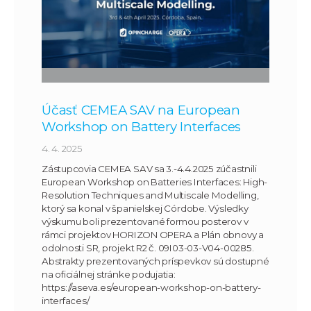
Účasť CEMEA SAV na European
Workshop on Battery Interfaces
4. 4. 2025
Zástupcovia CEMEA SAV sa 3.-4.4.2025 zúčastnili
European Workshop on Batteries Interfaces: High-
Resolution Techniques and Multiscale Modelling,
ktorý sa konal v španielskej Córdobe. Výsledky
výskumu boli prezentované formou posterov v
rámci projektov HORIZON OPERA a Plán obnovy a
odolnosti SR, projekt R2 č. 09I03-03-V04-00285.
Abstrakty prezentovaných príspevkov sú dostupné
na oficiálnej stránke podujatia:
https://aseva.es/european-workshop-on-battery-
interfaces/