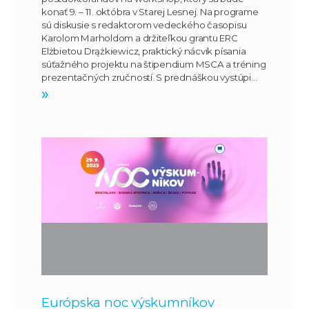
konať 9. – 11. októbra v Starej Lesnej. Na programe
sú diskusie s redaktorom vedeckého časopisu
Karolom Marholdom a držiteľkou grantu ERC
Elżbietou Drążkiewicz, praktický nácvik písania
súťažného projektu na štipendium MSCA a tréning
prezentačných zručností. S prednáškou vystúpi…
»
Európska noc výskumníkov